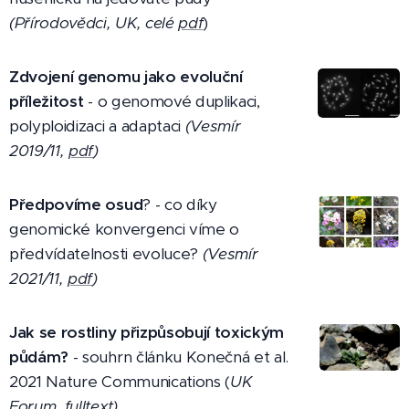
(Přírodovědci, UK,
celé
pdf
)
Zdvojení genomu jako evoluční
příležitost
- o genomové duplikaci,
polyploidizaci a adaptaci
(Vesmír
2019/11,
pdf
)
Předpovíme osud
? - co díky
genomické konvergenci víme o
předvídatelnosti evoluce?
(Vesmír
2021/11,
pdf
)
Jak se rostliny přizpůsobují toxickým
půdám?
- souhrn článku Konečná et al.
2021 Nature Communications (
UK
Forum,
fulltext
)