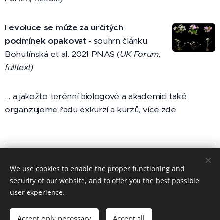
I evoluce se může za určitých
podmínek opakovat
- souhrn článku
Bohutínská et al. 2021 PNAS (
UK Forum,
fulltext
)
... a jakožto terénní biologové a akademici také
organizujeme řadu exkurzí a kurzů, více
zde
We use cookies to enable the proper functioning and
security of our website, and to offer you the best possible
user experience.
Accept only necessary
Accept all